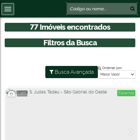
77 Imóveis encontrados
Filtros da Busca
Ordenar por:
Busca Avançada
Fazenda
1485