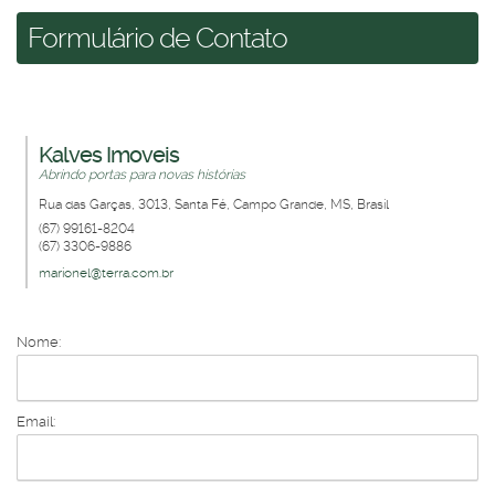
Formulário de Contato
Kalves Imoveis
Abrindo portas para novas histórias
Rua das Garças
,
3013
,
Santa Fé
,
Campo Grande
,
MS
,
Brasil
(67) 99161-8204
(67) 3306-9886
marionel@terra.com.br
Nome:
Email: