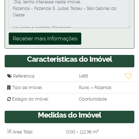
Características do Imóvel
Referência:
1485
Tipo de Imóvel:
Rural
»
Fazenda
Estágio do Imóvel:
Oportunidade
Medidas do Imóvel
Área Total:
0
.00
~ 112
.36
m²