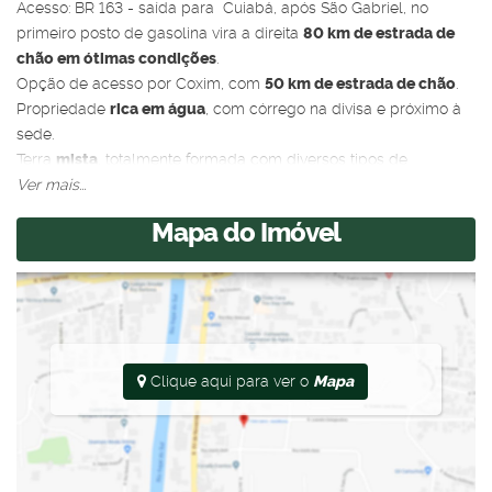
Acesso: BR 163 - saída para Cuiabá, após São Gabriel, no
primeiro posto de gasolina vira a direita
80 km de estrada de
chão em ótimas condições
.
Opção de acesso por Coxim, com
50 km de estrada de chão
.
Propriedade
rica em água
, com córrego na divisa e próximo à
sede.
Terra
mista
, totalmente formada com diversos tipos de
pastagens.
Ver mais...
Conta com
10 divisões de pasto
, todas com bebedouro,
Mapa do Imóvel
abastecidas por
roda d’água e açude
.
Benfeitorias:
Sede com
5 quartos (1 suíte)
, sala, salão com refeitório e
varanda;
Casa de peão;
Clique aqui para ver o
Mapa
Depósito de ração, encilador e garagem para trator;
Mangueiro com brete e ovo;
Energia elétrica e Wi-Fi.
Agende sua visita ou entre em contato para mais informações.