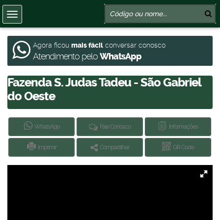
Agora ficou
mais fácil
conversar conosco
Atendimento pelo
WhatsApp
Fazenda S. Judas Tadeu - São Gabriel
do Oeste
WhatsApp
Fale Conosco
Informações
Imprimir
Compartilhar
QR Code