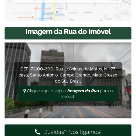
Imagem da Rua do Imóvel
CEP: 79100-300
,
Rua Leônidas de Matos
,
N°:
77
,
casa
,
Santo Antônio
,
Campo Grande
,
Mato Grosso
do Sul
,
Brasil
Clique aqui e veja a
Imagem da Rua
para o
Imóvel
Dúvidas? Nós ligamos!