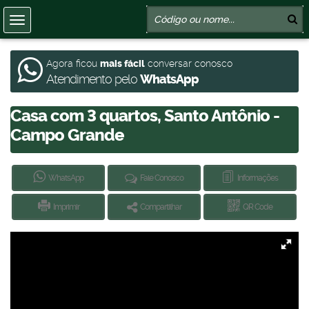
Agora ficou
mais fácil
conversar conosco
Atendimento pelo
WhatsApp
Casa com 3 quartos, Santo Antônio -
Campo Grande
WhatsApp
Fale Conosco
Informações
Imprimir
Compartilhar
QR Code