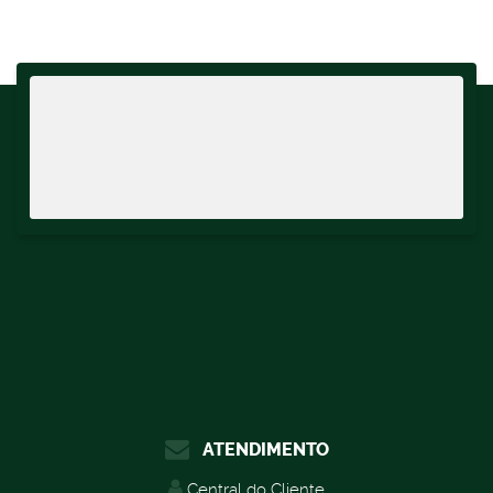
125
.00
m²
,
Terreno:
250
.00
m²
ATENDIMENTO
Central do Cliente