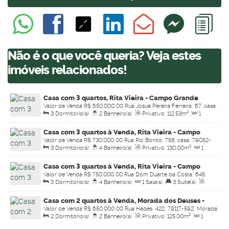
Não é o que você queria? Veja estes
imóveis relacionados!
Casa com 3 quartos, Rita Vieira - Campo Grande
Valor de Venda
R$
650.000,00
Rua Josué Pereira Ferreira, 67, casa,
3
Dormitório(s)
,
2
Banheiro(s)
,
Privativo:
112
.53
m²
,
1
79052-270, Rita Vieira, Campo Grande, Mato Grosso do Sul, Brasil
Sala(s)
,
1
Suíte(s)
,
Total:
225
.00
m²
,
Útil:
112
.53
m²
,
Terreno:
Casa com 3 quartos à Venda, Rita Vieira - Campo
225
.00
m²
Valor de Venda
R$
730.000,00
Rua Rio Bonito, 758, casa, 79052-
Grande
3
Dormitório(s)
,
4
Banheiro(s)
,
Privativo:
130
.00
m²
,
1
390, Rita Vieira, Campo Grande, Mato Grosso do Sul, Brasil
Sala(s)
,
3
Suíte(s)
,
Total:
225
.00
m²
,
4
Vaga(s)
,
Útil:
Casa com 3 quartos à Venda, Rita Vieira - Campo
130
.00
m²
,
Terreno:
225
.00
m²
Valor de Venda
R$
750.000,00
Rua Dom Duarte da Costa, 645,
Grande
3
Dormitório(s)
,
4
Banheiro(s)
,
1
Sala(s)
,
3
Suíte(s)
,
casa, 79052-040, Rita Vieira, Campo Grande, Mato Grosso do Sul,
Total:
225
.00
m²
,
4
Vaga(s)
,
Útil:
130
.00
m²
,
Terreno:
Brasil
Casa com 2 quartos à Venda, Morada dos Deuses -
225
.00
m²
Valor de Venda
R$
650.000,00
Rua Hades, 422, 79117-592, Morada
Campo Grande
2
Dormitório(s)
,
2
Banheiro(s)
,
Privativo:
125
.00
m²
,
1
dos Deuses, Campo Grande, Mato Grosso do Sul, Brasil
Sala(s)
,
1
Suíte(s)
,
Total:
250
.00
m²
,
2
Vaga(s)
,
Útil: