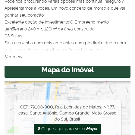
Você fica procurando várias opções mas continua inseguro ?
Apresentamos a vocês, um novo conceito de moradia que vai
ganhar seu coração!
Excelente opção de investimento!O Empreendimento
tem:Terreno 240 m², 120m² de área construída.
03 Suítes
Sala e cozinha com dois ambientes com pé direito duplo com
rebaixo e detalhes para iluminação de led no teto.
Cozinha
Ver mais...
Área gourmet
Mapa do Imóvel
Área de serviço
Corredor lateral 3 Vagas de garagem sendo 1 coberta
Garanta já o seu imóvel! Entre em contato e tire suas dúvidas.
CEP: 79100-300
,
Rua Leônidas de Matos
,
N°:
77
,
casa
,
Santo Antônio
,
Campo Grande
,
Mato Grosso
do Sul
,
Brasil
Clique aqui para ver o
Mapa