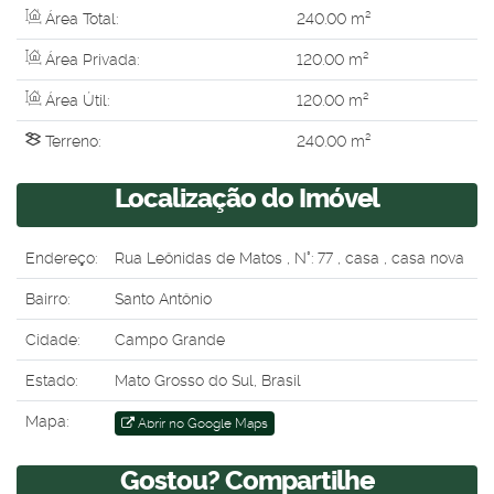
Área Total:
240
.00
m²
Área Privada:
120
.00
m²
Área Útil:
120
.00
m²
Terreno:
240
.00
m²
Localização do Imóvel
Endereço:
Rua Leônidas de Matos
,
N°:
77
,
casa
,
casa nova
Bairro:
Santo Antônio
Cidade:
Campo Grande
Estado:
Mato Grosso do Sul, Brasil
Mapa:
Abrir no Google Maps
Gostou? Compartilhe