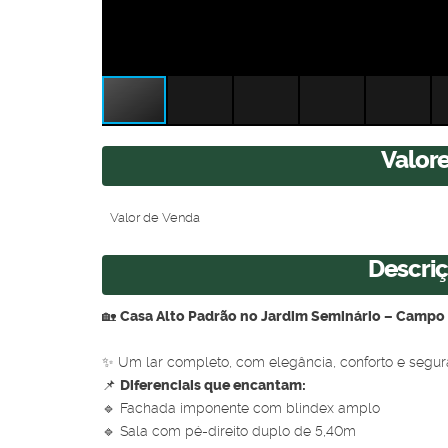
Valor
Valor de Venda
Descri
🏡
Casa Alto Padrão no Jardim Seminário – Camp
✨ Um lar completo, com elegância, conforto e segur
📌
Diferenciais que encantam:
🔹 Fachada imponente com blindex amplo
🔹 Sala com pé-direito duplo de 5,40m