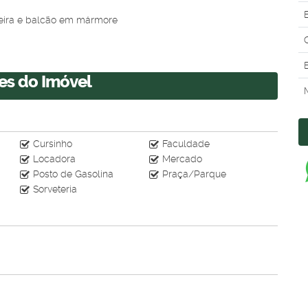
B
ueira e balcão em mármore
es do Imóvel
Cursinho
Faculdade
Locadora
Mercado
Posto de Gasolina
Praça/Parque
rica e portão eletrônico
Sorveteria
o e valorizado, a apenas 10 minutos do centro
a para você viver com estilo!