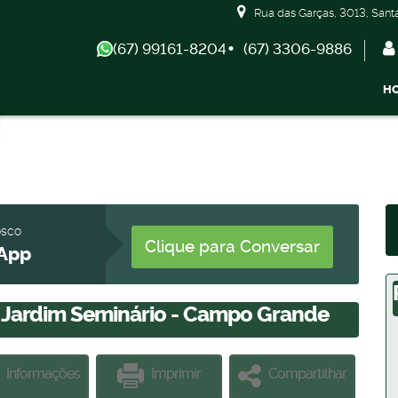
Rua das Garças
,
3013
,
Sant
(67) 99161-8204
(67) 3306-9886
H
Apartamentos 04 Dorm. ou +
Armazém / Galpão / 
osco
Clique para Conversar
App
, Jardim Seminário - Campo Grande
Informações
Imprimir
Compartilhar