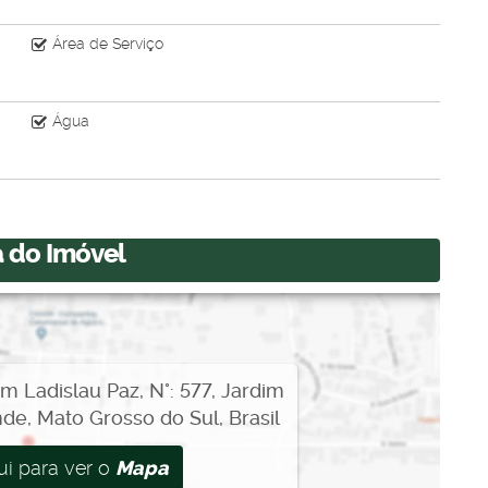
Área de Serviço
Água
 do Imóvel
m Ladislau Paz
,
N°:
577
,
Jardim
nde
,
Mato Grosso do Sul
,
Brasil
ui para ver o
Mapa