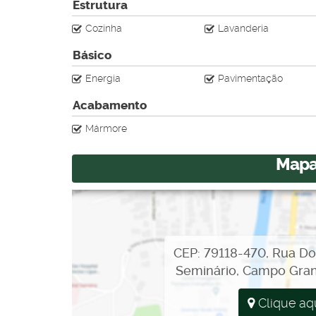
Estrutura
Cozinha
Lavanderia
Básico
Energia
Pavimentação
Acabamento
Mármore
Mapa
CEP: 79118-470
,
Rua Do
Seminário
,
Campo Gra
Clique aq