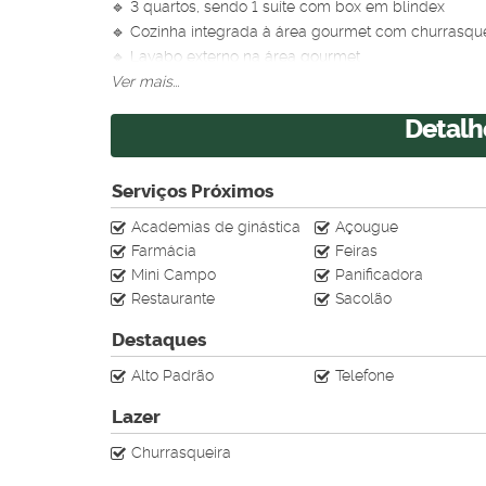
🔹 3 quartos, sendo 1 suíte com box em blindex
🔹 Cozinha integrada à área gourmet com churrasq
🔹 Lavabo externo na área gourmet
🔹 Ambientes íntimos bem separados da área social
Ver mais...
🔹 Lavanderia coberta com tanque em mármore
Detalh
🔹 Jardim na frente e nos fundos com paisagismo
🔹 Quintal amplo para expansão ou piscina
🔹 Corredores laterais dos dois lados
Serviços Próximos
🔹 Porta principal em alumínio de alto padrão
Academias de ginástica
Açougue
🔹 Piso em porcelanato e janelas em blindex
Farmácia
Feiras
🔹 Iluminação 100% em LED
Mini Campo
Panificadora
🔹 Sistema de segurança completo: alarme, cerca elét
Restaurante
Sacolão
🔹 Garagem para até 4 veículos (2 cobertas)
🔹 Pintura externa com grafiato
Destaques
📍
Localização privilegiada
: Bairro tranquilo, segur
Alto Padrão
Telefone
📞 Agende sua visita e venha conhecer essa casa feit
Lazer
Churrasqueira