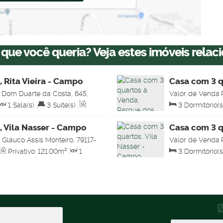
 que você queria? Veja estes imóveis relac
 Rita Vieira - Campo
Casa com 3 q
Estados - C
 Dom Duarte da Costa, 645,
Valor de Venda
o Grande, Mato Grosso do Sul,
Parque dos Novo
1
Sala(s)
,
3
Suíte(s)
,
3
Dormitório(s
Brasil
:
130
.00
m²
,
Terreno:
Sala(s)
,
1
Suíte
131
.00
m²
,
Terr
, Vila Nasser - Campo
Casa com 3 q
 Glauco Assis Monteiro, 79117-
Valor de Venda
to Grosso do Sul, Brasil
79117-575, Vila 
Privativo:
121
.00
m²
,
1
3
Dormitório(s
m²
,
3
Vaga(s)
,
Útil:
Sala(s)
,
1
Suíte
133
.00
m²
,
Ter