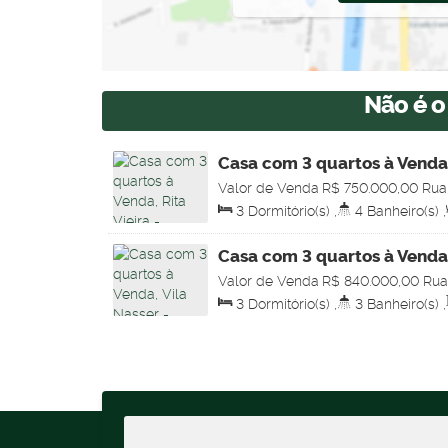
Não é o
Casa com 3 quartos à Venda,
Grande
Valor de Venda
R$
750.000,00
Rua
casa, 79052-040, Rita Vieira, Camp
3
Dormitório(s)
,
4
Banheiro(s)
,
Brasil
Total:
225
.00
m²
,
4
Vaga(s)
,
Útil
225
.00
m²
Casa com 3 quartos à Venda
Grande
Valor de Venda
R$
840.000,00
Rua
575, Vila Nasser, Campo Grande, Ma
3
Dormitório(s)
,
3
Banheiro(s)
,
Sala(s)
,
1
Suíte(s)
,
Total:
250
.00
121
.00
m²
,
Terreno:
250
.00
m²