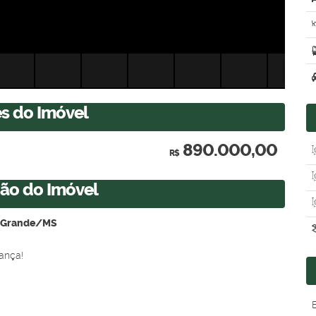
es do Imóvel
890.000,00
R$
ção do Imóvel
o Grande/MS
ança!