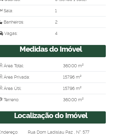
Sala:
1
Banheiros:
2
Vagas:
4
Medidas do Imóvel
Área Total:
360
.00
m²
Área Privada:
157
.96
m²
Área Útil:
157
.96
m²
Terreno:
360
.00
m²
Localização do Imóvel
Endereço:
Rua Dom Ladislau Paz
,
N°:
577