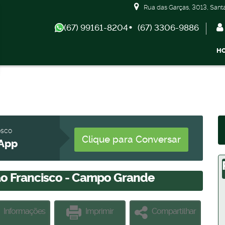
Rua das Garças
,
3013
,
Sant
(67) 99161-8204
(67) 3306-9886
H
Apartamentos 04 Dorm. ou +
Armazém / Galpão / 
osco
Clique para Conversar
App
ão Francisco - Campo Grande
Informações
Imprimir
Compartilhar