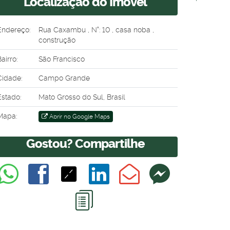
Localização do Imóvel
Endereço:
Rua Caxambu
,
N°:
10
,
casa noba
,
construção
airro:
São Francisco
Cidade:
Campo Grande
Estado:
Mato Grosso do Sul, Brasil
Mapa:
Abrir no Google Maps
Gostou? Compartilhe