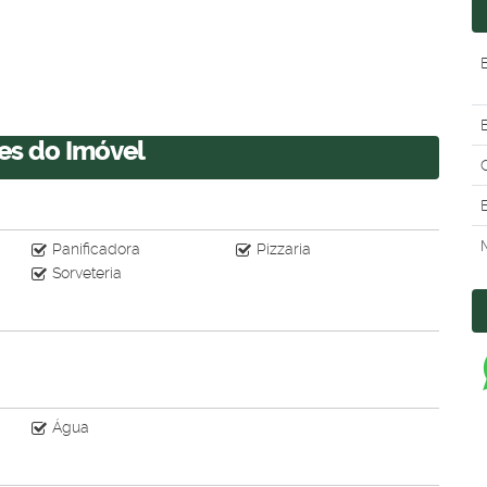
B
es do Imóvel
Panificadora
Pizzaria
Sorveteria
Água