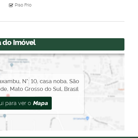
Piso Frio
 do Imóvel
axambu
,
N°:
10
,
casa noba
,
São
nde
,
Mato Grosso do Sul
,
Brasil
ui para ver o
Mapa