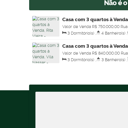
Não é o
Casa com 3 quartos à Venda,
Grande
Valor de Venda
R$
750.000,00
Rua
casa, 79052-040, Rita Vieira, Camp
3
Dormitório(s)
,
4
Banheiro(s)
,
Brasil
Total:
225
.00
m²
,
4
Vaga(s)
,
Útil
225
.00
m²
Casa com 3 quartos à Venda
Grande
Valor de Venda
R$
840.000,00
Rua
575, Vila Nasser, Campo Grande, Ma
3
Dormitório(s)
,
3
Banheiro(s)
,
Sala(s)
,
1
Suíte(s)
,
Total:
250
.00
121
.00
m²
,
Terreno:
250
.00
m²