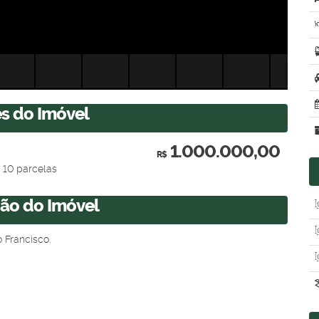
es do Imóvel
1.000.000,00
R$
 10 parcelas
ção do Imóvel
 Francisco.