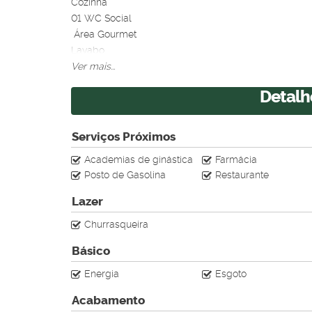
Cozinha
01 WC Social
Área Gourmet
Lavabo
▪️Piscina em vinil
Ver mais...
▪️Esquadrias em Alumínio
Detalh
▪️Sistema de Aquecimento Solar
▪️Alto padrão
Serviços Próximos
Agende sua visita hoje mesmo!
Academias de ginástica
Farmácia
Posto de Gasolina
Restaurante
Lazer
Churrasqueira
Básico
Energia
Esgoto
Acabamento