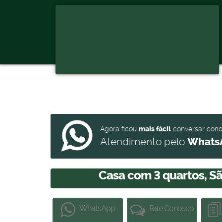
Agora ficou
mais fácil
conversar con
Atendimento pelo
Whats
Casa com 3 quartos, S
WhatsApp
Fale Conosco