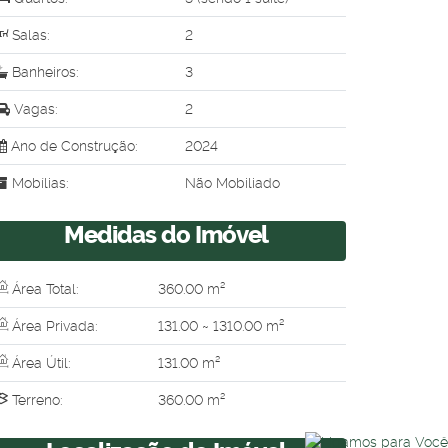
Salas:
2
Banheiros:
3
Vagas:
2
Ano de Construção:
2024
Mobílias:
Não Mobiliado
Medidas do Imóvel
Área Total:
360
.00
m²
Área Privada:
131
.00
~ 1310
.00
m²
Área Útil:
131
.00
m²
Terreno:
360
.00
m²