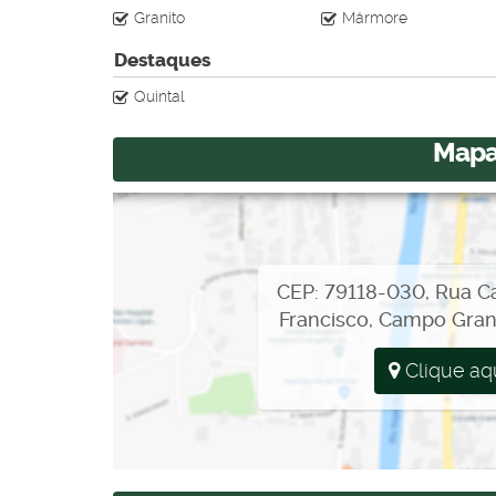
Granito
Mármore
Destaques
Quintal
Mapa
CEP: 79118-030
,
Rua C
Francisco
,
Campo Gra
Clique aq