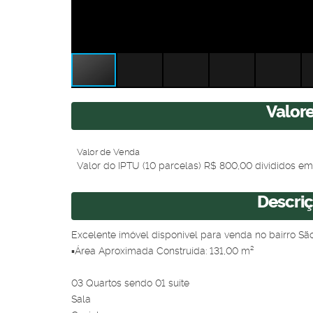
Valor
Valor de Venda
Valor do IPTU (10 parcelas)
R$
800,00 divididos em
Descri
Excelente imóvel disponivel para venda no bairro São
▪️Área Aproximada Construída: 131,00 m²
03 Quartos sendo 01 suíte
Sala