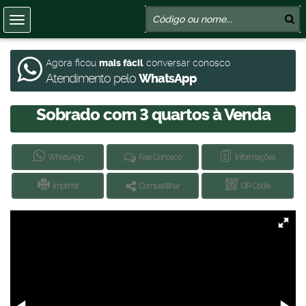
Agora ficou
mais fácil
conversar conosco
Atendimento pelo
WhatsApp
Sobrado com 3 quartos à Venda
WhatsApp
Fale Conosco
Informações
Imprimir
Compartilhar
QR Code