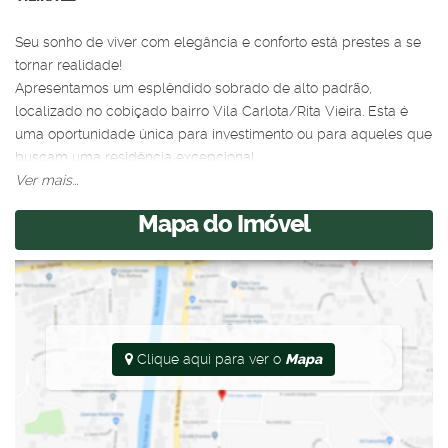
Seu sonho de viver com elegância e conforto está prestes a se
tornar realidade!
Apresentamos um esplêndido sobrado de alto padrão,
localizado no cobiçado bairro Vila Carlota/Rita Vieira. Esta é
uma oportunidade única para investimento ou para aqueles que
buscam uma residência excepcional.
Ver mais...
📐 Área Construída: 156 m²
Mapa do Imóvel
📐 Área Total: 386 m²
🚩 Localização Privilegiada: Ao lado do Comper da Spipe
Calarge, próximo ao corredor gastronômico, terminal de
ônibus e o Rádio Clube. Uma localização verdadeiramente
estratégica.
Detalhes do Imóvel:
Andar Inferior 1️⃣:
Clique aqui para ver o
Mapa
Sala de Estar Espaçosa: Com acesso ao andar superior.
Cozinha Moderna: Ilha de mármore, projeto de iluminação
diferenciada, lavanderia integrada.
2 Quartos, sendo 1 Suíte.