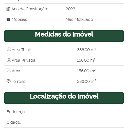
Ano de Construção:
2023
Mobílias:
Não Mobiliado
Medidas do Imóvel
Área Total:
386
.00
m²
Área Privada:
156
.00
m²
Área Útil:
156
.00
m²
Terreno:
386
.00
m²
Localização do Imóvel
Endereço:
Cidade: