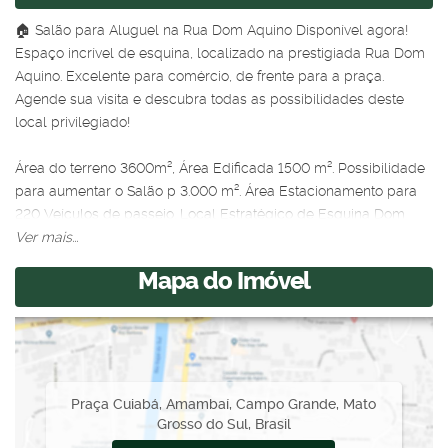
🏠 Salão para Aluguel na Rua Dom Aquino Disponível agora!
Espaço incrível de esquina, localizado na prestigiada Rua Dom
Aquino. Excelente para comércio, de frente para a praça.
Agende sua visita e descubra todas as possibilidades deste
local privilegiado!
Área do terreno 3600m², Área Edificada 1500 m². Possibilidade
para aumentar o Salão p 3.000 m². Área Estacionamento para
220 Veículos de passeio. Local Estratégico de Esquina Dom
Aquino com Praça Cuiabá e Araras Azuis. Excelente
Ver mais...
Oportunidade p crescimento com parceria do proprietário que
Mapa do Imóvel
pode aumentar, fazer mais um Salão de 1.500 M2 na
modalidade Built-to-suit.
Excelente p Sede Igreja Evangélica, Academia de Ginástica,
Mercado, Logística, Autorizada de Automóveis e Caminhões.
Praça Cuiabá
,
Amambaí
,
Campo Grande
,
Mato
Fotos temporárias - em breve, atualizações!
Grosso do Sul
,
Brasil