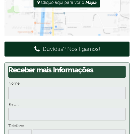
Clique aqui para ver o
Mapa
Dúvidas? Nós ligamos!
Receber mais Informações
Nome:
Email:
Telefone: