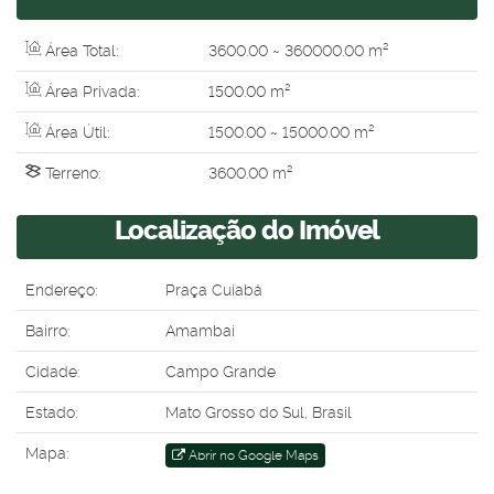
Área Total:
3600
.00
~ 360000
.00
m²
Área Privada:
1500
.00
m²
Área Útil:
1500
.00
~ 15000
.00
m²
Terreno:
3600
.00
m²
Localização do Imóvel
Endereço:
Praça Cuiabá
Bairro:
Amambaí
Cidade:
Campo Grande
Estado:
Mato Grosso do Sul, Brasil
Mapa:
Abrir no Google Maps