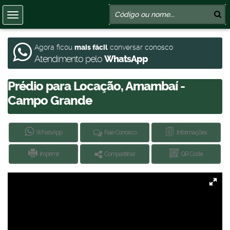
Agora ficou
mais fácil
conversar conosco
Atendimento pelo
WhatsApp
Prédio para Locação, Amambaí -
Campo Grande
WhatsApp
Fale Conosco
Informações
Imprimir
Compartilhar
QR Code