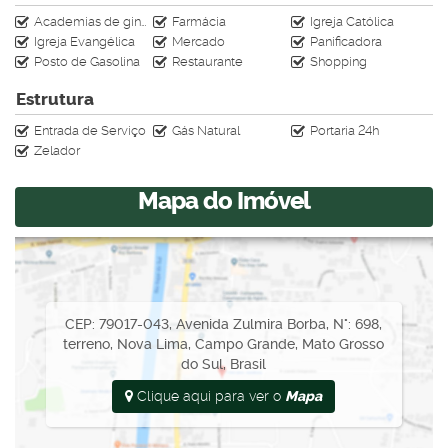
Academias de ginástica
Farmácia
Igreja Católica
Igreja Evangélica
Mercado
Panificadora
Posto de Gasolina
Restaurante
Shopping
Estrutura
Entrada de Serviço
Gás Natural
Portaria 24h
Zelador
Mapa do Imóvel
CEP: 79017-043
,
Avenida Zulmira Borba
,
N°:
698
,
terreno
,
Nova Lima
,
Campo Grande
,
Mato Grosso
do Sul
,
Brasil
Clique aqui para ver o
Mapa