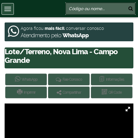
Agora ficou
mais fácil
conversar conosco
Atendimento pelo
WhatsApp
Lote/Terreno, Nova Lima - Campo
Grande
WhatsApp
Fale Conosco
Informações
Imprimir
Compartilhar
QR Code