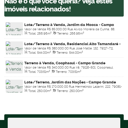
Não é o que você queria? Veja estes
imóveis relacionados!
Lote/Terreno à Venda, Jardim da Mooca - Campo
Valor de Venda
R$
85.000,00
Rua Alvico Moreira da Cunha, 88,
Grande
Total:
266
.96
m²
,
Terreno:
266
.96
m²
terreno, 79117-742, Jardim da Mooca, Campo Grande, Mato Grosso
do Sul, Brasil
Lote/Terreno à Venda, Residencial Alto Tamandaré -
Valor de Venda
R$
380.000,00
Rua José Matte, 132, 79117-711,
Campo Grande
Total:
544
.00
m²
,
Terreno:
544
.00
m²
Residencial Alto Tamandaré, Campo Grande, Mato Grosso do Sul,
Brasil
Terreno à Venda, Coophasul - Campo Grande
Valor de Venda
R$
340.000,00
Rua Irã, 79116-501, Coophasul,
Total:
703
.51
m²
,
Terreno:
703
.51
m²
Campo Grande, Mato Grosso do Sul, Brasil
Lote/Terreno, Jardim das Nações - Campo Grande
Valor de Venda
R$
170.000,00
Rua Hermelindo Lazarini, 222, 79081-
Total:
250
.00
m²
,
Terreno:
250
.00
m²
714, Jardim das Nações, Campo Grande, Mato Grosso do Sul,
Brasil