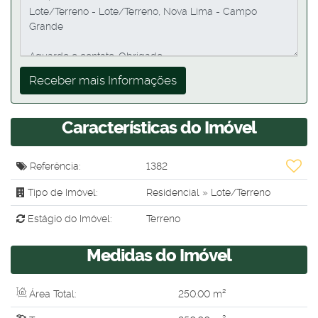
Características do Imóvel
Referência:
1382
Tipo de Imóvel:
Residencial
»
Lote/Terreno
Estágio do Imóvel:
Terreno
Medidas do Imóvel
Área Total:
250
.00
m²