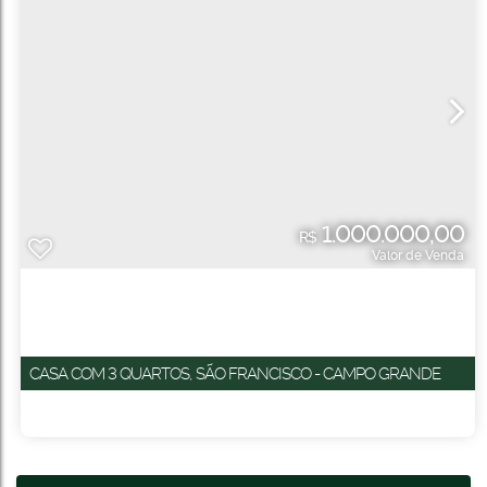
1.000.000,00
R$
Valor de Venda
CASA COM 3 QUARTOS, SÃO FRANCISCO - CAMPO GRANDE
CEP: 79118-030
,
Rua Caxambu
,
N°:
10
,
casa noba
,
São Francisco
,