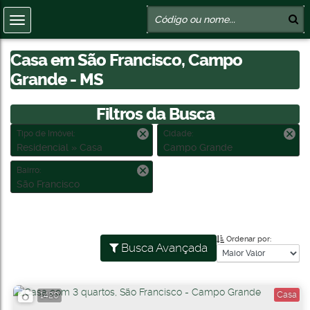
Casa em São Francisco, Campo
Grande - MS
Filtros da Busca
Tipo de Imóvel:
Cidade:
Residencial » Casa
Campo Grande
Bairro:
São Francisco
Ordenar por:
Busca Avançada
Casa
1420