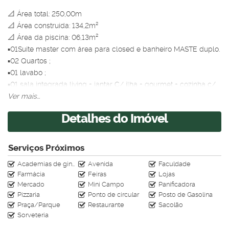
📐 Área total: 250,00m
📐 Área construída: 134,2m²
📐 Área da piscina: 06,13m²
▪️01Suíte master com área para closed e banheiro MASTE duplo.
▪️02 Quartos ;
▪️01 lavabo ;
▪️01 sala integrada living + jantar C/ ilha + gourmet + cozinha c/
Cuba dupla;
Ver mais...
▪️01 lavanderia externa;
Detalhes do Imóvel
▪️01 lavabo externo;
▪️01 piscina c/ churrasqueira,
▪️Corredor de serviço privativo;
Serviços Próximos
Academias de ginástica
Avenida
Faculdade
📌 Características e diferenciais do imóvel:
Farmácia
Feiras
Lojas
▪️Infra para instalação de Sistema de fotovoltaico;
Mercado
Mini Campo
Panificadora
▪️infra para instalação de Sistema de aquecimento de piscina ;
Pizzaria
Ponto de circular
Posto de Gasolina
▪️Janelas integradas linha suprema com persianas automáticas
Praça/Parque
Restaurante
Sacolão
em alumínio preto fosco ;
Sorveteria
▪️Postas internas com acabamentos em PVC e sistema ante-