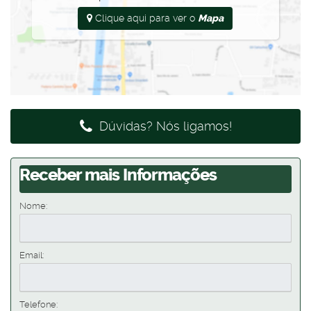
Clique aqui para ver o
Mapa
Dúvidas? Nós ligamos!
Receber mais Informações
Nome:
Email:
Telefone: