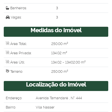
Banheiros:
3
Vagas:
3
Medidas do Imóvel
Área Total:
250
.00
m²
Área Privada:
134
.02
m²
Área Útil:
134
.02
~ 13402
.00
m²
Terreno:
250
.00
m²
Localização do Imóvel
Endereço:
Avenida Tamandaré
,
N°:
444
Bairro:
Vila Nasser