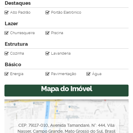
Destaques
ruído e impacto;
▪️ Garagem para até 4 veículos;
Alto Padrão
Portão Eletrônico
▪️Sistema elétrico para Ares condicionados ;
Lazer
▪️Pé direito duplo - volumetria de sobrado;
▪️Infra para instalação de ar condicionado em todos os
Churrasqueira
Piscina
ambientes;
Estrutura
▪️Piscina com led e Deck de madeira champanhe;
▪️ Paisagismo frente e fundo;
Cozinha
Lavanderia
A casa é nova e toda regular, passível de financiamento.
Básico
Agende sua visita hoje mesmo!
Energia
Pavimentação
Água
Mapa do Imóvel
CEP: 79117-010
,
Avenida Tamandaré
,
N°:
444
,
Vila
Nasser
,
Campo Grande
,
Mato Grosso do Sul
,
Brasil