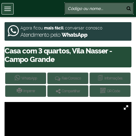
Agora ficou
mais fácil
conversar conosco
Atendimento pelo
WhatsApp
Casa com 3 quartos, Vila Nasser -
Campo Grande
WhatsApp
Fale Conosco
Informações
Imprimir
Compartilhar
QR Code