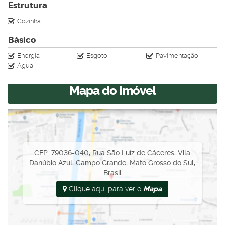
Estrutura
Cozinha
Básico
Energia
Esgoto
Pavimentação
Água
Mapa do Imóvel
CEP: 79036-040
,
Rua São Luíz de Cáceres
,
Vila
Danúbio Azul
,
Campo Grande
,
Mato Grosso do Sul
,
Brasil
Clique aqui para ver o
Mapa