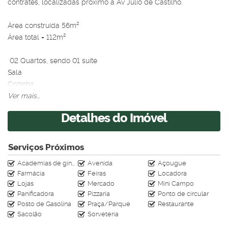
contrates, localizadas próximo a Av Júlio de Castilho.
Área construída 56m²
Área total = 112m²
02 Quartos, sendo 01 suíte
Sala
Cozinha
1Wc social
Ver mais...
Vaga de garagem
Detalhes do Imóvel
Lavanderia coberta.
Agende sua visita.
Serviços Próximos
Academias de ginástica
Avenida
Açougue
Farmácia
Feiras
Locadora
Lojas
Mercado
Mini Campo
Panificadora
Pizzaria
Ponto de circular
Posto de Gasolina
Praça/Parque
Restaurante
Sacolão
Sorveteria