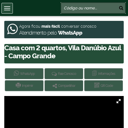
Agora ficou
mais fácil
conversar conosco
Atendimento pelo
WhatsApp
Casa com 2 quartos, Vila Danúbio Azul
- Campo Grande
WhatsApp
Fale Conosco
Informações
Imprimir
Compartilhar
QR Code