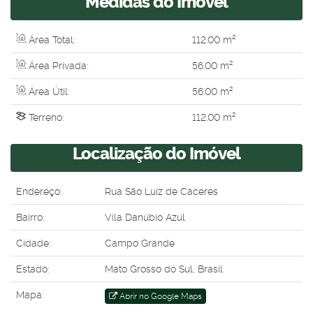
Medidas do Imóvel
Área Total:
112
.00
m²
Área Privada:
56
.00
m²
Área Útil:
56
.00
m²
Terreno:
112
.00
m²
Localização do Imóvel
Endereço:
Rua São Luíz de Cáceres
Bairro:
Vila Danúbio Azul
Cidade:
Campo Grande
Estado:
Mato Grosso do Sul, Brasil
Mapa:
Abrir no Google Maps