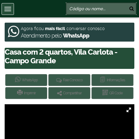
Agora ficou
mais fácil
conversar conosco
Atendimento pelo
WhatsApp
Casa com 2 quartos, Vila Carlota -
Campo Grande
WhatsApp
Fale Conosco
Informações
Imprimir
Compartilhar
QR Code