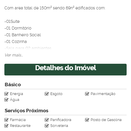
Com area total de 150m² sendo 69n² edificados com:
-01Suite
-01 Dormitório
-01 Banheiro Social
-01 Cozinha
-Sala para 02 ambientes
-Lavanderia
Ver mais...
-Garagem coberta
Detalhes do Imóvel
Ótima Localização, próximo a principais vias do bairro,
supermercados.
Básico
Energia
Esgoto
Pavimentação
Agende agora mesmo sua visita!
Água
Kalves Imóveis, seu sonho é nosso compromisso!
Serviços Próximos
(67)9.9161-8204
Farmácia
Panificadora
Posto de Gasolina
Restaurante
Sorveteria