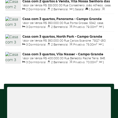
Casa com 2 quartos à Venda, Vila Nossa Senhora das
Valor de Venda
R$
315.000,00
Rua Conselheiro João Alfredo, casa,
Graças - Campo Grande
2
Dormitório(s)
,
2
Banheiro(s)
,
1
Sala(s)
,
1
Suíte(s)
,
79116-410, Vila Nossa Senhora das Graças, Campo Grande, Mato
Total:
125
.00
m²
,
Útil:
70
.00
~ 75
.00
m²
,
Terreno:
125
.00
m²
Grosso do Sul, Brasil
Casa com 3 quartos, Panorama - Campo Grande
Valor de Venda
R$
350.000,00
Rua Ponta Grossa, 5342, casa,
3
Dormitório(s)
,
2
Banheiro(s)
,
Privativo:
79
.00
m²
,
1
79044-830, Panorama, Campo Grande, Mato Grosso do Sul, Brasil
Sala(s)
,
1
Suíte(s)
,
Total:
225
.00
m²
,
2
Vaga(s)
,
Útil:
Casa com 3 quartos, North Park - Campo Grande
79
.00
m²
,
Terreno:
225
.00
m²
Valor de Venda
R$
350.000,00
Rua Carlos Scardine, 79117-160,
3
Dormitório(s)
,
2
Banheiro(s)
,
Privativo:
75
.00
m²
,
1
North Park, Campo Grande, Mato Grosso do Sul, Brasil
Sala(s)
,
1
Suíte(s)
,
Total:
135
.00
m²
,
2
Vaga(s)
,
Útil:
75
.00
m²
Casa com 3 quartos, Vila Nasser - Campo Grande
,
Terreno:
135
.00
m²
Valor de Venda
R$
400.000,00
Rua Benedito Pache Terra, 846,
3
Dormitório(s)
,
2
Banheiro(s)
,
Privativo:
70
.00
m²
,
1
79117-120, Vila Nasser, Campo Grande, Mato Grosso do Sul, Brasil
Sala(s)
,
1
Suíte(s)
,
Total:
360
.00
m²
,
4
Vaga(s)
,
Útil:
70
.00
m²
,
Terreno:
360
.00
m²