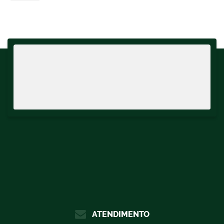
Sala(s)
,
1
Suíte(s)
,
Total:
180
.00
m²
,
2
Vaga(s)
,
Útil:
90
.00
m²
,
Terreno:
180
.00
m²
ATENDIMENTO