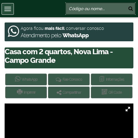
Agora ficou
mais fácil
conversar conosco
Atendimento pelo
WhatsApp
Casa com 2 quartos, Nova Lima -
Campo Grande
WhatsApp
Fale Conosco
Informações
Imprimir
Compartilhar
QR Code