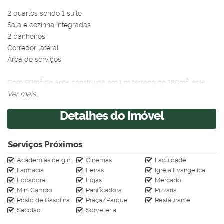
2 quartos sendo 1 suíte
Sala e cozinha integradas
2 banheiros
Corredor lateral
Área de serviços
Com 90m² de área construída em um terreno de 180m², esta
casa foi projetada para oferecer conforto e funcionalidade.
Ver mais...
Os cômodos são bem iluminados e ventilados, e o corredor
Detalhes do Imóvel
lateral garante ainda mais circulação de ar e privacidade.
Nos fundos, um espaço amplo e gramado, perfeito para quem
Serviços Próximos
deseja ampliar, criar uma área de lazer ou até mesmo um novo
Academias de ginástica
Cinemas
Faculdade
ambiente.
Farmácia
Feiras
Igreja Evangélica
Locadora
Lojas
Mercado
Uma excelente oportunidade para quem busca qualidade de
Mini Campo
Panificadora
Pizzaria
vida! Entre em contato para mais informações.
Posto de Gasolina
Praça/Parque
Restaurante
Sacolão
Sorveteria