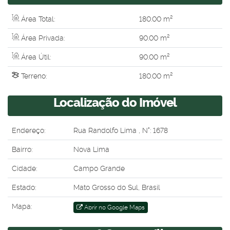
Área Total:
180
.00
m²
Área Privada:
90
.00
m²
Área Útil:
90
.00
m²
Terreno:
180
.00
m²
Localização do Imóvel
Endereço:
Rua Randolfo Lima
,
N°:
1678
Bairro:
Nova Lima
Cidade:
Campo Grande
Estado:
Mato Grosso do Sul, Brasil
Mapa:
Abrir no Google Maps