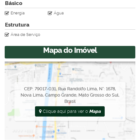
Básico
Energia
Água
Estrutura
Área de Serviço
Mapa do Imóvel
CEP: 79017-031
,
Rua Randolfo Lima
,
N°:
1678
,
Nova Lima
,
Campo Grande
,
Mato Grosso do Sul
,
Brasil
Clique aqui para ver o
Mapa