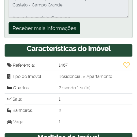
Características do Imóvel
Referência:
1467
Tipo de Imóvel:
Residencial
»
Apartamento
Quartos:
2 (sendo 1 suíte)
Sala:
1
Banheiros:
2
Vaga:
1