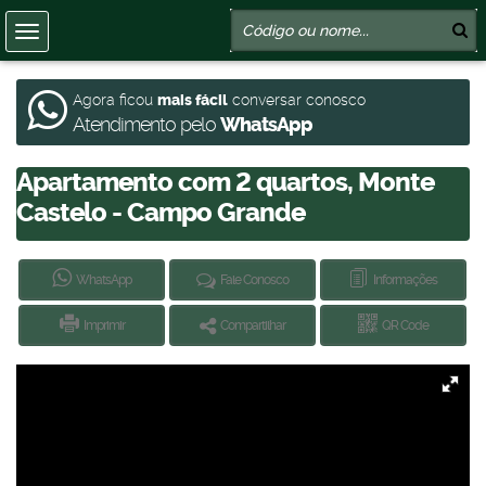
Agora ficou
mais fácil
conversar conosco
Atendimento pelo
WhatsApp
Apartamento com 2 quartos, Monte
Castelo - Campo Grande
WhatsApp
Fale Conosco
Informações
Imprimir
Compartilhar
QR Code