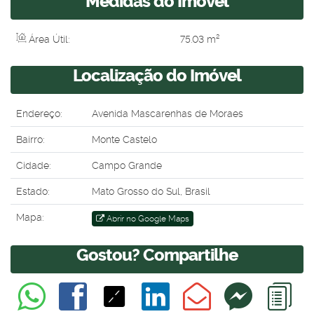
Medidas do Imóvel
Área Útil:
75
.03
m²
Localização do Imóvel
Endereço:
Avenida Mascarenhas de Moraes
Bairro:
Monte Castelo
Cidade:
Campo Grande
Estado:
Mato Grosso do Sul, Brasil
Mapa:
Abrir no Google Maps
Gostou? Compartilhe