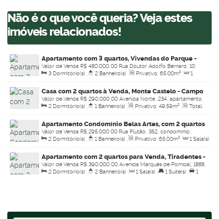
Não é o que você queria? Veja estes
imóveis relacionados!
Apartamento com 3 quartos, Vivendas do Parque -
Valor de Venda
R$
480.000,00
Rua Doutor Adolfo Bernard, 10,
Campo Grande
3
Dormitório(s)
,
2
Banheiro(s)
,
Privativo:
65
.00
m²
,
1
condominio, 79044-012, Vivendas do Parque, Campo Grande,
Sala(s)
,
1
Suíte(s)
,
Total:
65
.00
m²
,
Útil:
65
.00
m²
,
Terreno:
Mato Grosso do Sul, Brasil
Casa com 2 quartos à Venda, Monte Castelo - Campo
65
.00
m²
Valor de Venda
R$
290.000,00
Avenida Norte, 234, apartamento,
Grande
2
Dormitório(s)
,
1
Banheiro(s)
,
Privativo:
49
.59
m²
,
Total:
79011-105, Monte Castelo, Campo Grande, Mato Grosso do Sul,
49
.00
m²
,
1
Vaga(s)
,
Útil:
49
.59
m²
,
Terreno:
49
.00
m²
Brasil
Apartamento Condomínio Belas Artes, com 2 quartos
Valor de Venda
R$
295.000,00
Rua Plutão, 352, condominio,
à Venda, Vila Planalto - Campo Grande
2
Dormitório(s)
,
1
Banheiro(s)
,
Privativo:
65
.00
m²
,
1
Sala(s)
79009-640, Vila Planalto, Campo Grande, Mato Grosso do Sul,
,
Total:
65
.00
m²
,
1
Vaga(s)
,
Útil:
65
.00
m²
Brasil
Apartamento com 2 quartos para Venda, Tiradentes -
Valor de Venda
R$
390.000,00
Avenida Marquês de Pombal, 1888,
Campo Grande
2
Dormitório(s)
,
2
Banheiro(s)
,
1
Sala(s)
,
1
Suíte(s)
,
1
Apartamento 310 bloco 7, 79041-080, Tiradentes, Campo Grande,
Vaga(s)
,
Útil:
68
.00
m²
Mato Grosso do Sul, Brasil