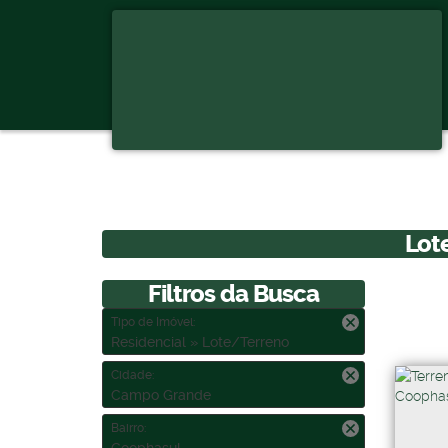
Lot
Filtros da Busca
Tipo de Imóvel:
Residencial » Lote/Terreno
Cidade:
Campo Grande
Bairro: