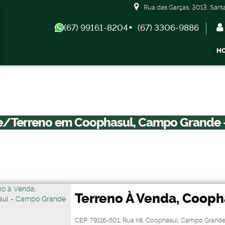
Rua das Garças
,
3013
,
Sant
(67) 99161-8204
(67) 3306-9886
H
Apartamentos 04 Dorm. ou +
Armazém / Galpão / 
e/Terreno em Coophasul, Campo Grande 
Terreno À Venda, Cooph
Campo Grande
CEP: 79116-501
,
Rua Irã
,
Coophasul
,
Campo Grand