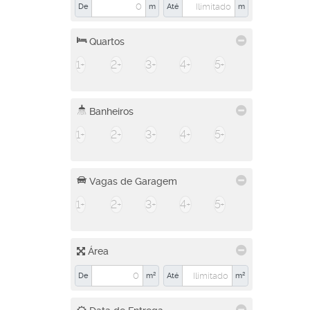
De
m
Até
m
Quartos
1+
2+
3+
4+
5+
Banheiros
1+
2+
3+
4+
5+
Vagas de Garagem
1+
2+
3+
4+
5+
Área
De
m²
Até
m²