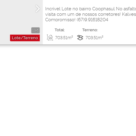
Incrível Lote no bairro Coophasul No asfalt
visita com um de nossos corretores! Kalve
Compromisso! (67)9.91618204
Total:
Terreno:
1198
703
.51
m²
703
.51
m²
Lote/Terreno