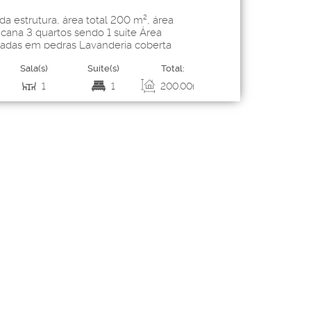
da estrutura, área total 200 m², área
icana 3 quartos sendo 1 suíte Área
cadas em pedras Lavanderia coberta
ar condicionado em todos os cômodos
Sala(s)
Suíte(s)
Total:
Vaga(s)
Út
o de gesso com led em todos os...
1
1
200
.00
m²
3
11