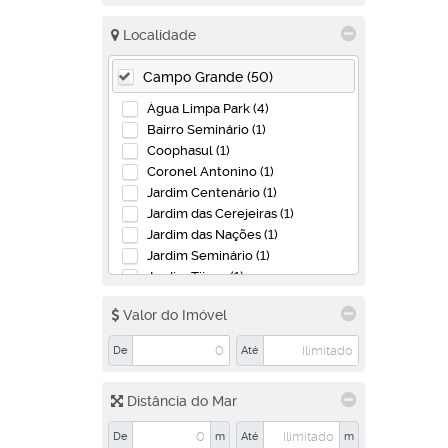
Localidade
Campo Grande (50)
Água Limpa Park (4)
Bairro Seminário (1)
Coophasul (1)
Coronel Antonino (1)
Jardim Centenário (1)
Jardim das Cerejeiras (1)
Jardim das Nações (1)
Jardim Seminário (1)
Jardim Tijuca (1)
Loteamento Praia da Urca (1)
Valor do Imóvel
Morada do Sossego II (1)
Morada dos Deuses (2)
De
Até
North Park (1)
Nova Lima (4)
Distância do Mar
Panorama (1)
Paraíso do Lageado (1)
De
m
Até
m
Parque dos Laranjais (2)