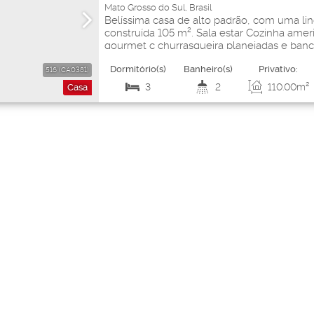
Mato Grosso do Sul
,
Brasil
Belíssima casa de alto padrão, com uma lin
Campo Grande
construída 105 m². Sala estar Cozinha amer
gourmet c churrasqueira planejadas e ban
Garagem para 3 carros Pré instalação de 
Dormitório(s)
Banheiro(s)
Privativo:
Gesso 3D salaJardim planejado Laje Rebaix
516
(CA0381)
3
2
110
.00
m²
Casa