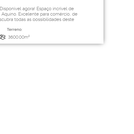
isponível agora! Espaço incrível de
m Aquino. Excelente para comércio, de
scubra todas as possibilidades deste
, Área Edificada 1500 m². Possibilidade
Terreno:
tacionamento para...
3600
.00
m²
²