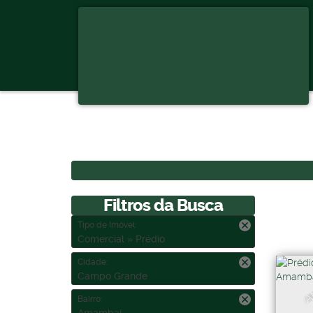
Filtros da Busca
Tipo de Imóvel:
Comercial » Prédio
Cidade:
A
Campo Grande
Bairro: