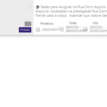
🏠 Salão para Aluguel na Rua Dom Aquino D
esquina, localizado na prestigiada Rua Do
frente para a praça. Agende sua visita e de
local privilegiado! Área do terreno 3600m²
Total:
Útil:
Privativo:
para aumentar o Salão p 3.000 m². Área Es
1314
3600
.00
~
1500
.00
~
1500
.00
m²
Prédio
360000
.00
m²
15000
.00
m