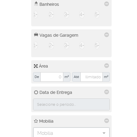
Banheiros
1+
2+
3+
4+
5+
Vagas de Garagem
1+
2+
3+
4+
5+
Área
De
m²
Até
m²
Data de Entrega
Mobilia
Mobília