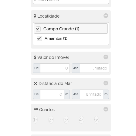
Localidade
Campo Grande (1)
Amambaí (1)
Valor do Imóvel
De
Até
Distância do Mar
De
m
Até
m
Quartos
1+
2+
3+
4+
5+